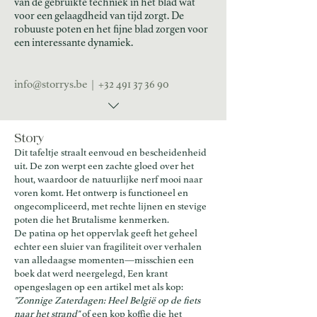
van de gebruikte techniek in het blad wat
voor een gelaagdheid van tijd zorgt. De
robuuste poten en het fijne blad zorgen voor
een interessante dynamiek.
info@storrys.be
|
+32 491 37 36 90
Stor
y
Dit tafeltje straalt eenvoud en bescheidenheid
uit. De zon werpt een zachte gloed over het
hout, waardoor de natuurlijke nerf mooi naar
voren komt. Het ontwerp is functioneel en
ongecompliceerd, met rechte lijnen en stevige
poten die het Brutalisme kenmerken.
De patina op het oppervlak geeft het geheel
echter een sluier van fragiliteit over verhalen
van alledaagse momenten—misschien een
boek dat werd neergelegd, Een krant
opengeslagen op een artikel met als kop:
"Zonnige Zaterdagen: Heel België op de fiets
naar het strand"
of een kop koffie die het